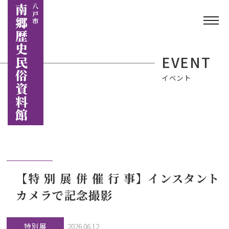
南郷歴史民俗資料館
八戸市
EVENT
イベント
【特 別 展 併 催 行 事】インスタント
カメラで記念撮影
特別展
2026.06.12